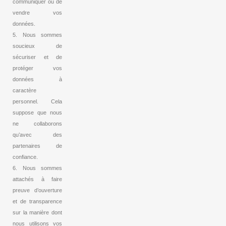
communiquer ou de
vendre vos
données.
5. Nous sommes
soucieux de
sécuriser et de
protéger vos
données à
caractère
personnel. Cela
suppose que nous
ne collaborons
qu’avec des
partenaires de
confiance.
6. Nous sommes
attachés à faire
preuve d’ouverture
et de transparence
sur la manière dont
nous utilisons vos