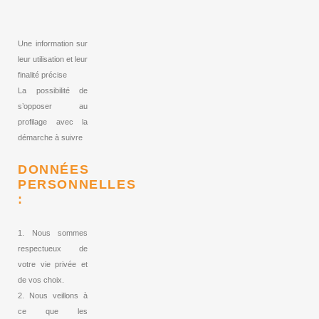
Une information sur
leur utilisation et leur
finalité précise
La possibilité de
s’opposer au
profilage avec la
démarche à suivre
DONNÉES
PERSONNELLES
:
1. Nous sommes
respectueux de
votre vie privée et
de vos choix.
2. Nous veillons à
ce que les