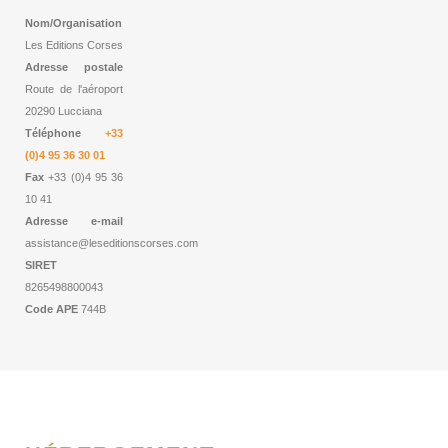
Nom/Organisation
Les Editions Corses
Adresse postale
Route de l'aéroport
20290 Lucciana
Téléphone
+33
(0)4 95 36 30 01
Fax
+33 (0)4 95 36
10 41
Adresse e-mail
assistance@leseditionscorses.com
SIRET
8265498800043
Code APE
744B