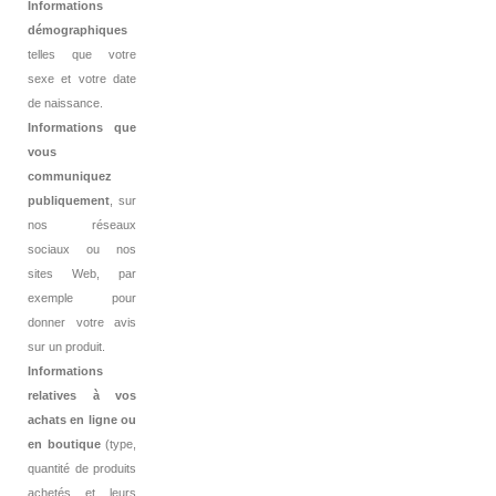
Informations
démographiques
telles que votre
sexe et votre date
de naissance.
Informations que
vous
communiquez
publiquement
, sur
nos réseaux
sociaux ou nos
sites Web, par
exemple pour
donner votre avis
sur un produit.
Informations
relatives à vos
achats en ligne ou
en boutique
(type,
quantité de produits
achetés et leurs