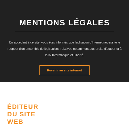
MENTIONS LÉGALES
En accédant à ce site, vous êtes informés que l’utilisation d’Internet nécessite le
respect d’un ensemble de législations relatives notamment aux droits d’auteur et à
la loi Informatique et Liberté.
Revenir au site internet
ÉDITEUR
DU SITE
WEB