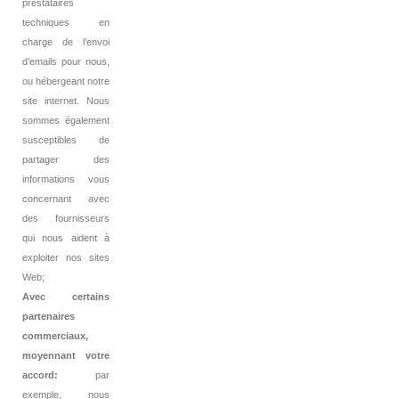
prestataires
techniques en
charge de l’envoi
d’emails pour nous,
ou hébergeant notre
site internet. Nous
sommes également
susceptibles de
partager des
informations vous
concernant avec
des fournisseurs
qui nous aident à
exploiter nos sites
Web;
Avec certains
partenaires
commerciaux,
moyennant votre
accord:
par
exemple, nous