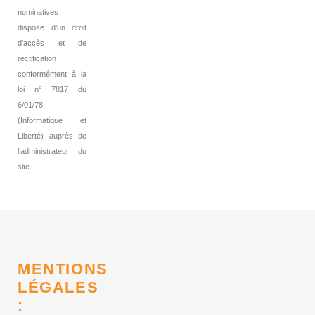
nominatives
dispose d’un droit
d’accès et de
rectification
conformément à la
loi n° 7817 du
6/01/78
(Informatique et
Liberté) auprès de
l’administrateur du
site
MENTIONS
LÉGALES
: