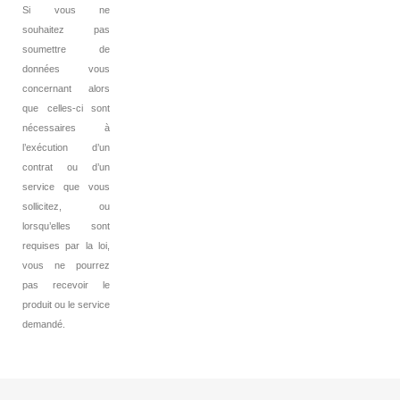
Si vous ne
souhaitez pas
soumettre de
données vous
concernant alors
que celles-ci sont
nécessaires à
l’exécution d’un
contrat ou d’un
service que vous
sollicitez, ou
lorsqu’elles sont
requises par la loi,
vous ne pourrez
pas recevoir le
produit ou le service
demandé.