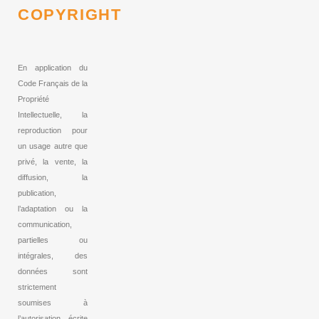
COPYRIGHT
En application du
Code Français de la
Propriété
Intellectuelle, la
reproduction pour
un usage autre que
privé, la vente, la
diffusion, la
publication,
l’adaptation ou la
communication,
partielles ou
intégrales, des
données sont
strictement
soumises à
l’autorisation écrite