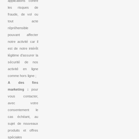
applications contre
les risques de
fraude, de vol ou
tout acte
répréhensible
pouvant affecter
notre activité car il
est de notre intérêt
légitime d'assurer la
sécurité de nos
activité en ligne
comme hors ligne ;
A des fins
marketing :
pour
vous contacter,
avec votre
consentement le
cas échéant, au
sujet de nouveaux
produits et offres
spéciales