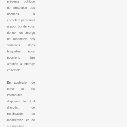
présente politique
de protection des
données à
caractère personnel
a pour but de vous
donner un aperçu
de l’ensemble des
situations dans
lesquelles nous
pourrions être
amenés à interagir
ensemble.
En application de
cette loi, les
internautes
disposent d’un droit
d’accès, de
rectification, de
modification et de
suppression