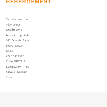
HÉBERGEMENT
Ce site web est
hébergé par :
Société
OVH
Adresse postale
140 Quai de Sartel
59100 Roubaix
SIRET
42476141900011
Code APE
721Z
Localisation du
serveur
Roubaix /
France