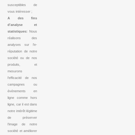
susceptibles de
vous intéresser ;
A des fins
d'analyse et
statistiques:
Nous
réalisons des
analyses sur l'e-
réputation de notre
société ou de nos
produits, et
mesurons
l'efficacité de nos
campagnes ou
événements en
ligne comme hors
ligne, car il est dans
notre intérêt légitime
de préserver
l’image de notre
société et améliorer