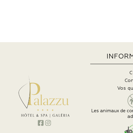
INFOR
C
Co
Vos q
Les animaux de co
ad