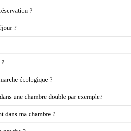
éservation ?
éjour ?
 ?
émarche écologique ?
es dans une chambre double par exemple?
int dans ma chambre ?